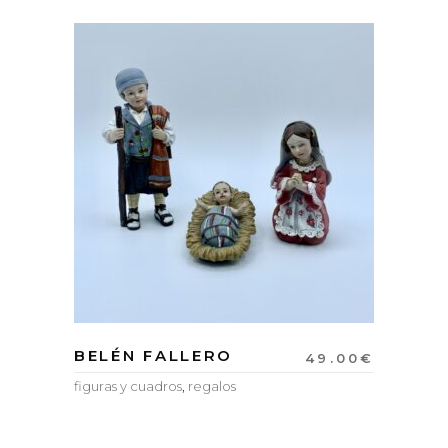
BELÉN FALLERO
49.00
€
figuras y cuadros
,
regalos