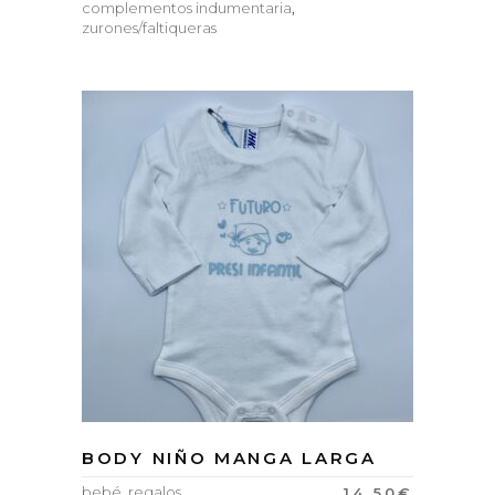
complementos indumentaria
,
zurones/faltiqueras
BODY NIÑO MANGA LARGA
bebé
,
regalos
14.50
€