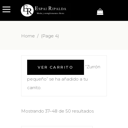
Home
/
(Page 4)
“Zurrón
VER CARRITO
pequeño” se ha añadido a tu
carrito.
Mostrando 37–48 de 50 resultados