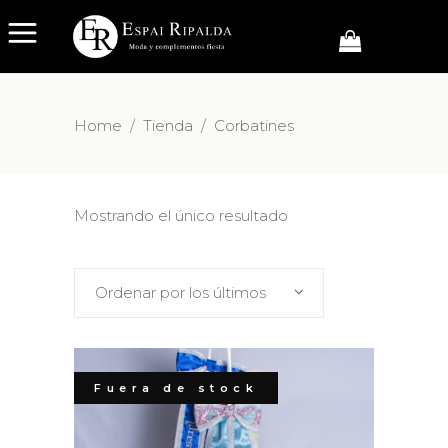
Home
/
Tienda
/
Corbatines
Mostrando el único resultado
Ordenar por los últimos
Fuera de stock