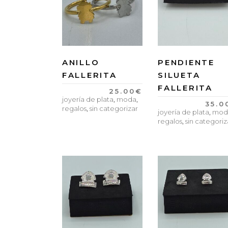
ANILLO
PENDIENTE
FALLERITA
SILUETA
FALLERITA
25.00
€
joyería de plata
,
moda
,
35.0
regalos
,
sin categorizar
joyería de plata
,
mod
regalos
,
sin categoriz