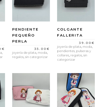
PENDIENTE
COLGANTE
PEQUEÑO
FALLERITA
PERLA
39.00
€
joyería de plata
,
moda
,
0
€
35.00
€
pendientes, pulseras y
a
,
joyería de plata
,
moda
,
collares
,
regalos
,
sin
ar
regalos
,
sin categorizar
categorizar