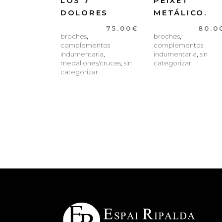
LOS 7
PEIXET
DOLORES
METÁLICO.
75.00
€
80.0
broches
,
broches
,
complementos
complementos
indumentaria
,
indumentaria
,
sin
medallones/cruces
,
sin
categorizar
categorizar