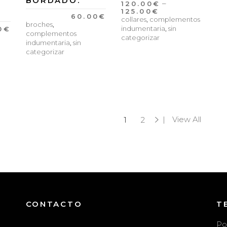
BORDADO.
–
120.00
€
125.00
€
60.00
€
collares
,
complementos
broches
,
indumentaria
,
sin
0
€
complementos
categorizar
indumentaria
,
sin
categorizar
View All
1
2
CONTACTO
T
Po