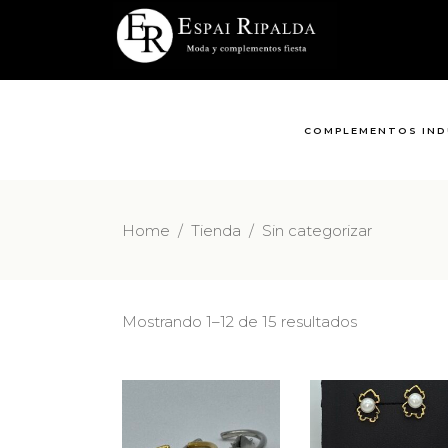
COMPLEMENTOS IND
Home
/
Tienda
/
Sin categorizar
Mostrando 1–12 de 15 resultados