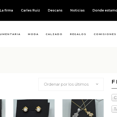
La firma
Carles Ruiz
Descans
Noticias
Donde estam
UMENTARIA
MODA
CALZADO
REGALOS
COMISIONES
F
Ordenar por los últimos
C
T