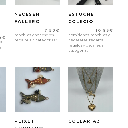
NECESER
ESTUCHE
FALLERO
COLEGIO
7.50
€
10.95
€
mochilas y neceseres
,
comisiones
,
mochilas y
0
€
regalos
,
sin categorizar
neceseres
,
regalos
,
a
,
regalos y detalles
,
sin
ar
categorizar
PEIXET
COLLAR A3