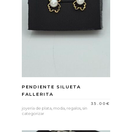
PENDIENTE SILUETA
FALLERITA
35.00
€
joyería de plata
,
moda
,
regalos
,
sin
categorizar