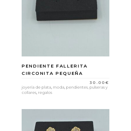
PENDIENTE FALLERITA
CIRCONITA PEQUEÑA
30.00
€
joyería de plata
,
moda
,
pendientes, pulseras y
collares
,
regalos