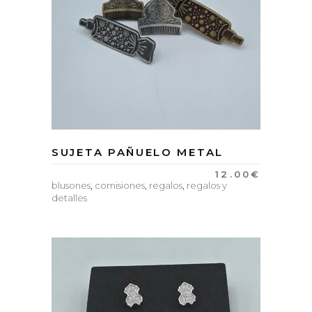
SUJETA PAÑUELO METAL
12.00
€
blusones
,
comisiones
,
regalos
,
regalos y
detalles