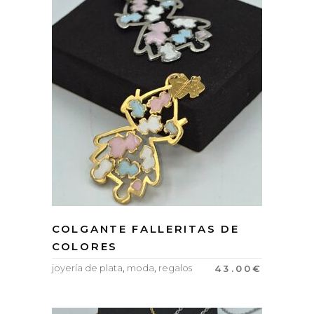
COLGANTE FALLERITAS DE
COLORES
joyería de plata
,
moda
,
regalos
43.00
€