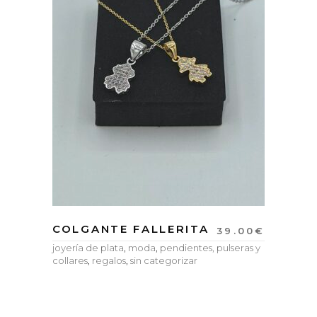
COLGANTE FALLERITA
39.00
€
joyería de plata
,
moda
,
pendientes, pulseras y
collares
,
regalos
,
sin categorizar