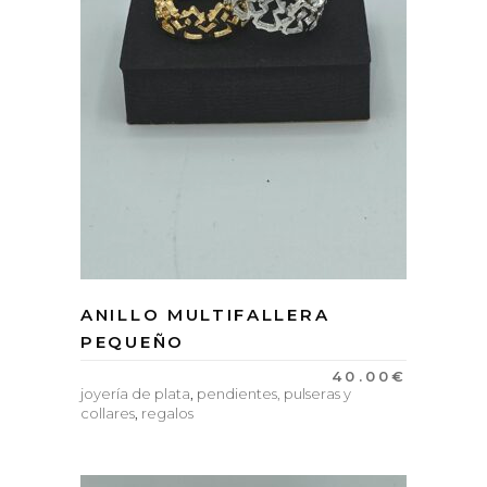
ANILLO MULTIFALLERA
PEQUEÑO
40.00
€
joyería de plata
,
pendientes, pulseras y
collares
,
regalos