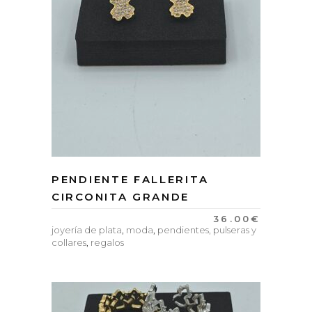
PENDIENTE FALLERITA
CIRCONITA GRANDE
36.00
€
joyería de plata
,
moda
,
pendientes, pulseras y
collares
,
regalos