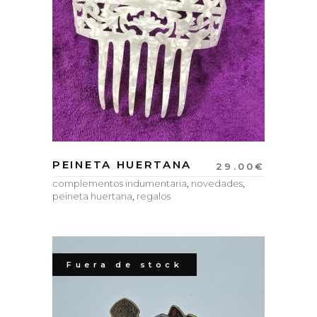
PEINETA HUERTANA
29.00
€
complementos indumentaria
,
novedades
,
peineta huertana
,
regalos
Fuera de stock