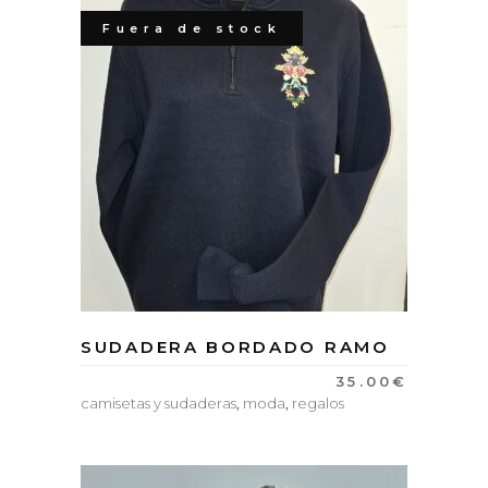
Fuera de stock
SUDADERA BORDADO RAMO
35.00
€
camisetas y sudaderas
,
moda
,
regalos