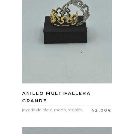
ANILLO MULTIFALLERA
GRANDE
joyería de plata
,
moda
,
regalos
42.00
€