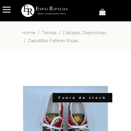
,
Home
/
Tienda
/
Calzado
Deportivas
/
Zapatillas Falleras Rojas
Fuera de stock