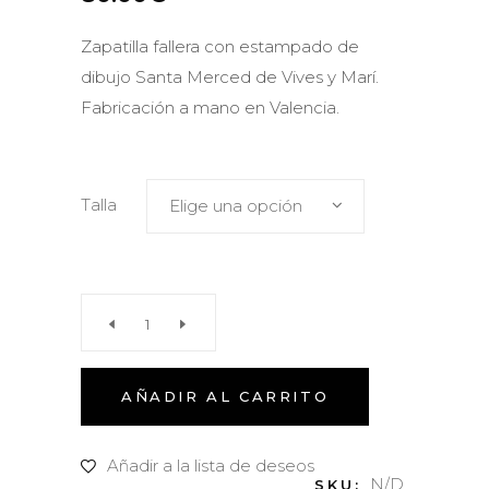
Zapatilla fallera con estampado de
dibujo Santa Merced de Vives y Marí.
Fabricación a mano en Valencia.
Talla
Elige una opción
Zapatillas
Falleras
AÑADIR AL CARRITO
Rojas
Añadir a la lista de deseos
N/D
SKU: