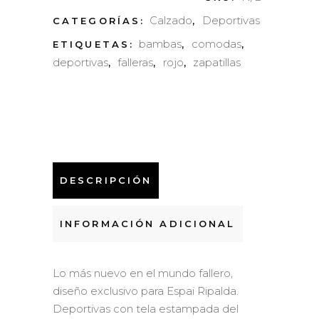
quantity
Calzado
Deportivas
CATEGORÍAS:
,
bambas
comodas
ETIQUETAS:
,
,
deportivas
falleras
rojo
zapatillas
,
,
,
DESCRIPCIÓN
INFORMACIÓN ADICIONAL
Lo más nuevo en el mundo fallero,
diseño exclusivo para Espai Ripalda.
Deportivas con tela estampada del