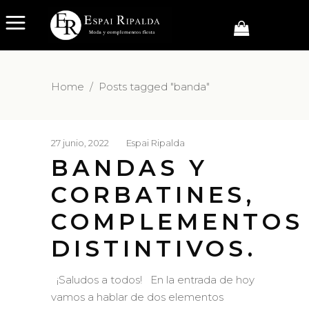
Home
/
Posts tagged "banda"
27 junio, 2022
Espai Ripalda
BANDAS Y
CORBATINES,
COMPLEMENTOS
DISTINTIVOS.
¡Saludos a todos! En la entrada de hoy
vamos a hablar de dos elementos