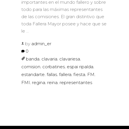
importantes en el mundo fallero y sobre
todo para las máximas representantes
de las comisiones. El gran distintivo que
toda Fallera Mayor posee y hace que se
le
by
admin_er
0
,
,
,
banda
clavaria
clavariesa
,
,
,
comision
corbatines
espai ripalda
,
,
,
,
,
estandarte
fallas
fallera
fiesta
FM
,
,
,
FMI
regina
reina
representantes