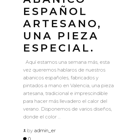
ESPAÑOL
ARTESANO,
UNA PIEZA
ESPECIAL.
Aquí estamos una semana más, esta
vez queremos hablaros de nuestros
abanicos españoles, fabricados y
pintados a mano en Valencia, una pieza
artesana, tradicional e imprescindible
para hacer más llevadero el calor del
verano. Disponemos de varios diseños,
donde el color
by
admin_er
0