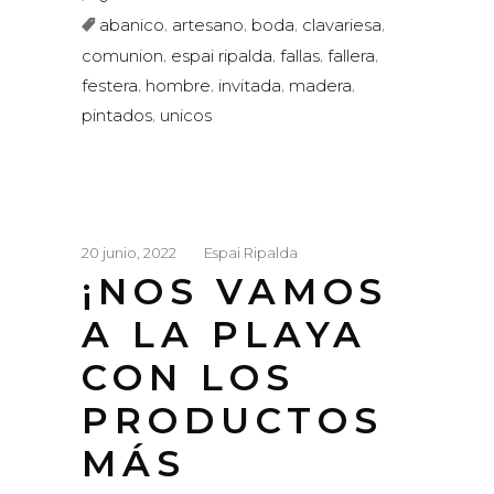
,
,
,
,
abanico
artesano
boda
clavariesa
,
,
,
,
comunion
espai ripalda
fallas
fallera
,
,
,
,
festera
hombre
invitada
madera
,
pintados
unicos
20 junio, 2022
Espai Ripalda
¡NOS VAMOS
A LA PLAYA
CON LOS
PRODUCTOS
MÁS