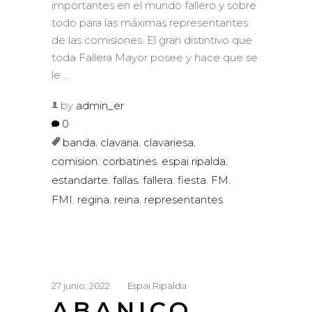
importantes en el mundo fallero y sobre
todo para las máximas representantes
de las comisiones. El gran distintivo que
toda Fallera Mayor posee y hace que se
le
by
admin_er
0
,
,
,
banda
clavaria
clavariesa
,
,
,
comision
corbatines
espai ripalda
,
,
,
,
,
estandarte
fallas
fallera
fiesta
FM
,
,
,
FMI
regina
reina
representantes
27 junio, 2022
Espai Ripalda
ABANICO