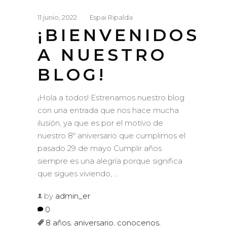
11 junio, 2022
Espai Ripalda
¡BIENVENIDOS
A NUESTRO
BLOG!
¡Hola a todos! Estrenamos nuestro blog
con una entrada que nos hace mucha
ilusión, ya que es por el motivo de
nuestro 8º aniversario que cumplimos el
pasado 29 de mayo Cumplir años
siempre es una alegría porque significa
que sigues viviendo,
by
admin_er
0
,
,
,
8 años
aniversario
conocenos