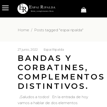
Home
/
Posts tagged "espai ripalda"
27 junio, 2022
Espai Ripalda
BANDAS Y
CORBATINES,
COMPLEMENTOS
DISTINTIVOS.
¡Saludos a todos! En la entrada de hoy
vamos a hablar de dos elementos