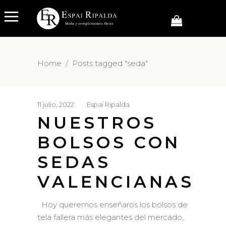
Home
/
Posts tagged "seda"
11 julio, 2022
Espai Ripalda
NUESTROS
BOLSOS CON
SEDAS
VALENCIANAS
Hoy queremos enseñaros los bolsos de
tela fallera más elegantes del mercado,