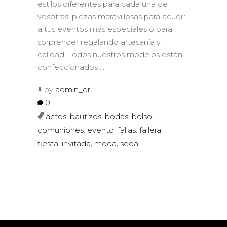
estilos diferentes para cada una de
vosotras, piezas maravillosas para acudir
a tus eventos más especiales o para
sorprender regalando artesanía y
calidad. Todos nuestros modelos están
confeccionados
by
admin_er
0
,
,
,
,
actos
bautizos
bodas
bolso
,
,
,
,
comuniones
evento
fallas
fallera
,
,
,
fiesta
invitada
moda
seda