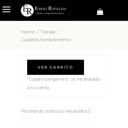
Home
/
Tienda
/
Cuadros nombramiento
VER CARRITO
“Cuadro pergamino” se ha añadido
a tu carrito.
Mostrando todos los resultados 3