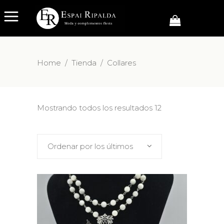
Home
/
Tienda
/
Collares
Mostrando todos los resultados 12
Ordenar por los últimos