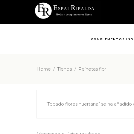
COMPLEMENTOS IND
Home
/
Tienda
/
Peinetas flor
“Tocado flores huertana” se ha añadido a 
Mostrando el único resultado