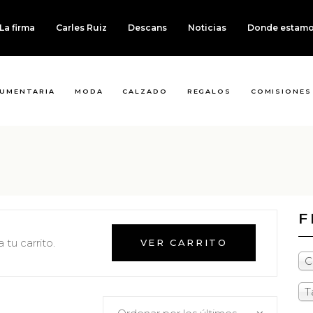
La firma
Carles Ruiz
Descans
Noticias
Donde estam
UMENTARIA
MODA
CALZADO
REGALOS
COMISIONES
F
tu carrito.
VER CARRITO
C
T