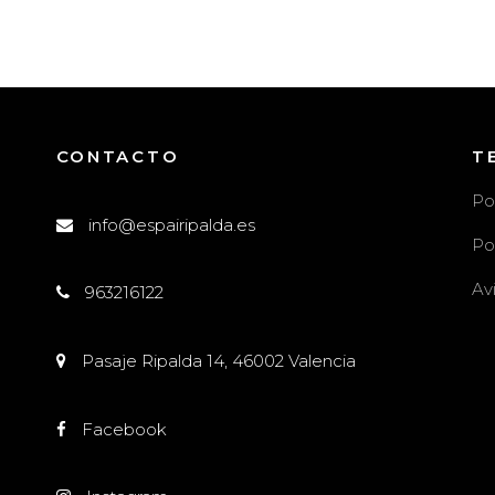
CONTACTO
T
Po
info@espairipalda.es
Po
Av
963216122
l
Pasaje Ripalda 14, 46002 Valencia
Facebook