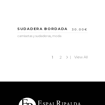
SUDADERA BORDADA
30.00
€
camisetas y sudaderas
,
moda
View All
1
2