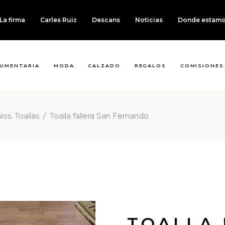
La firma
Carles Ruiz
Descans
Noticias
Donde estam
UMENTARIA
MODA
CALZADO
REGALOS
COMISIONES
,
los
Toallas
/
Toalla fallera San Fernando
TOALLA 