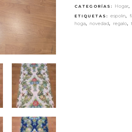
San
Hogar
CATEGORÍAS:
espolin
f
ETIQUETAS:
,
Fernando
hoga
novedad
regalo
,
,
,
quantity