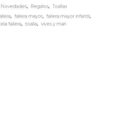
Novedades
Regalos
Toallas
,
,
,
allera
fallera mayor
fallera mayor infantil
,
,
,
tela fallera
toalla
vives y mari
,
,