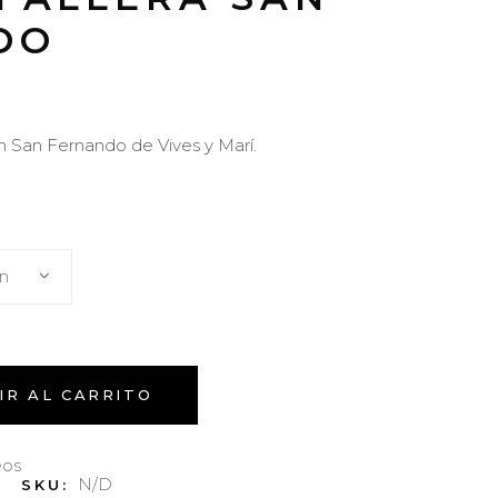
DO
n San Fernando de Vives y Marí.
ón
IR AL CARRITO
eos
N/D
SKU: