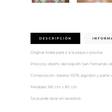
DESCRIPCIÓN
INFORM
Original toalla para ir a la playa o piscina.
Precioso diseño del espolín San Fernando de
Composición: trasera 100% algodón y parte d
Medidas 160 cm x 80 cm.
Se puede lavar en lavadora.