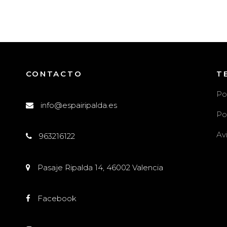
CONTACTO
T
Po
info@espairipalda.es
Po
Av
963216122
l
Pasaje Ripalda 14, 46002 Valencia
Facebook