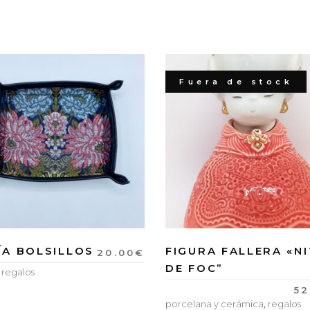
Fuera de stock
ÍA BOLSILLOS
FIGURA FALLERA «NI
20.00
€
DE FOC”
,
regalos
52
porcelana y cerámica
,
regalos