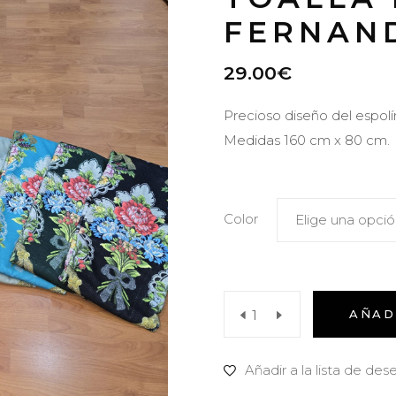
FERNAN
29.00
€
Precioso diseño del espolí
Medidas 160 cm x 80 cm.
Color
Elige una opci
Toalla
AÑAD
fallera
Añadir a la lista de des