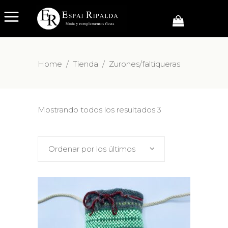
Home
/
Tienda
/
Zurones/faltiqueras
Mostrando todos los resultados 3
Ordenar por los últimos