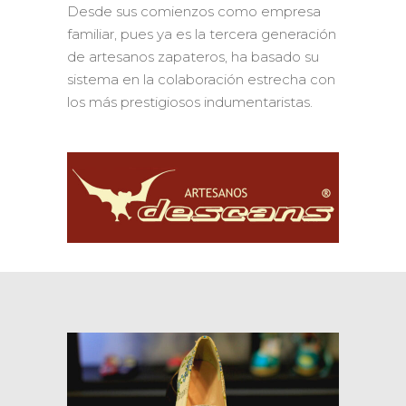
Desde sus comienzos como empresa
familiar, pues ya es la tercera generación
de artesanos zapateros, ha basado su
sistema en la colaboración estrecha con
los más prestigiosos indumentaristas.