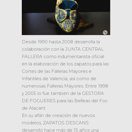
Desde 1990 hasta 2008 desarrolla la
colaboración con la JUNTA CENTRAL
FALLERA como indumentarista oficial
en la elaboración de los zapatos para las
Cortes de las Falleras Mayores e
Infantiles de Valencia, así como de
numerosas Falleras Mayores. Entre 1998
y 2005 lo fue también de la GESTORA
DE FOGUERES para las Belleas del Foc
de Alacant.
En su afán de creación de nuevos
modelos, ZAPATOS DESCANS
desarrolló hace más de 15 años una