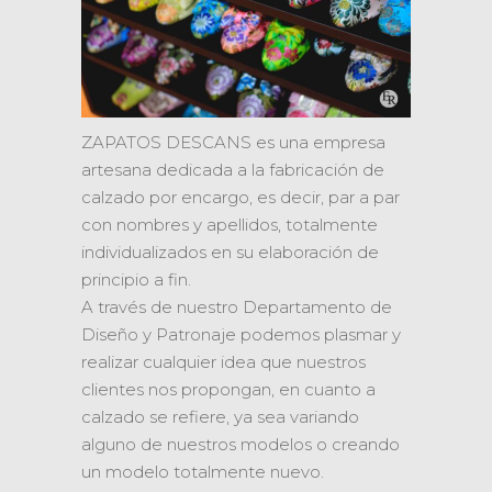
ZAPATOS DESCANS es una empresa
artesana dedicada a la fabricación de
calzado por encargo, es decir, par a par
con nombres y apellidos, totalmente
individualizados en su elaboración de
principio a fin.
A través de nuestro Departamento de
Diseño y Patronaje podemos plasmar y
realizar cualquier idea que nuestros
clientes nos propongan, en cuanto a
calzado se refiere, ya sea variando
alguno de nuestros modelos o creando
un modelo totalmente nuevo.