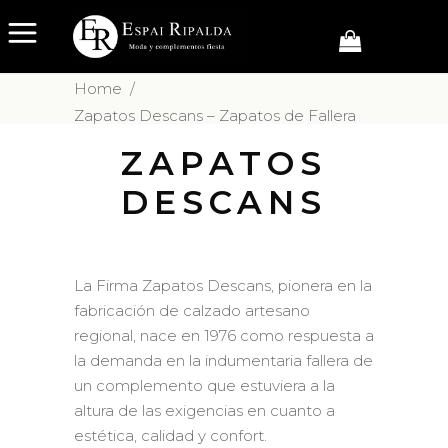
Home
/
Zapatos Descans – Zapatos de Fallera
ZAPATOS
DESCANS
La Firma Zapatos Descans, pionera en la
fabricación de calzado artesano
regional, nace en 1976 como respuesta a
la demanda en la indumentaria fallera de
un complemento que estuviera a la
altura de las exigencias en cuanto a
estética, calidad y confort.