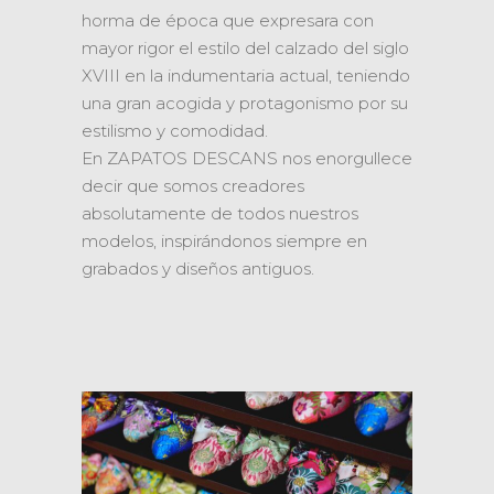
horma de época que expresara con
mayor rigor el estilo del calzado del siglo
XVIII en la indumentaria actual, teniendo
una gran acogida y protagonismo por su
estilismo y comodidad.
En ZAPATOS DESCANS nos enorgullece
decir que somos creadores
absolutamente de todos nuestros
modelos, inspirándonos siempre en
grabados y diseños antiguos.