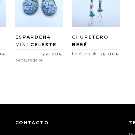
ESPARDEÑA
CHUPETERO
MINI CELESTE
BEBÉ
bebé
,
regalos
0
€
24.00
€
18.00
€
bebé
,
regalos
CONTACTO
T
Po