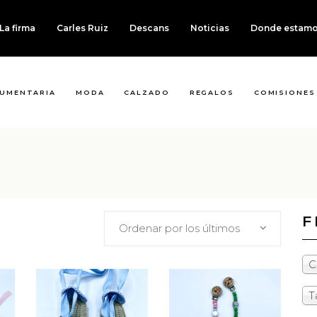
La firma
Carles Ruiz
Descans
Noticias
Donde estam
UMENTARIA
MODA
CALZADO
REGALOS
COMISIONES
F
Ordenar por los últimos
C
T