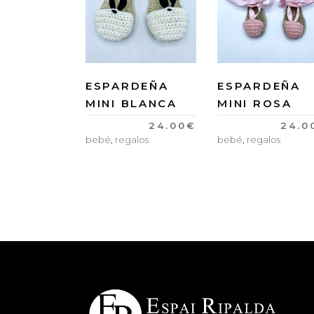
ESPARDEÑA
ESPARDEÑA
MINI BLANCA
MINI ROSA
24.00
€
24.0
bebé
,
regalos
bebé
,
regalos