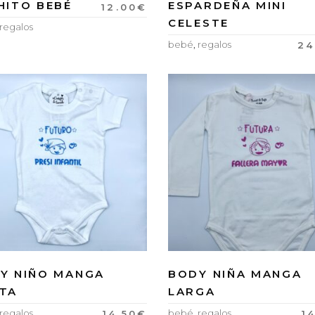
HITO BEBÉ
ESPARDEÑA MINI
12.00
€
CELESTE
regalos
bebé
,
regalos
24
Y NIÑO MANGA
BODY NIÑA MANGA
TA
LARGA
regalos
bebé
,
regalos
14.50
€
1