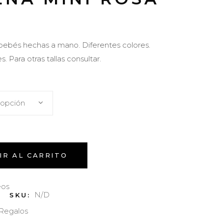
bebés hechas a mano. Diferentes colores.
s. Para otras tallas consultar.
 opción
IR AL CARRITO
eos
N/D
SKU:
Regalos