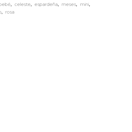
bebé
celeste
espardeña
meses
mini
,
,
,
,
,
o
rosa
,