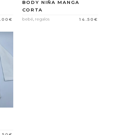
BODY NIÑA MANGA
CORTA
bebé
,
regalos
.00
€
14.50
€
4.50
€