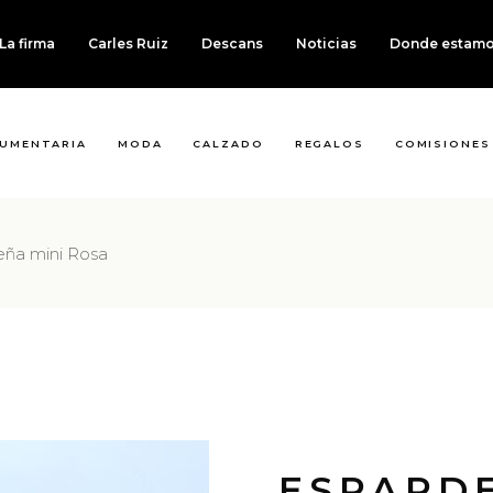
La firma
Carles Ruiz
Descans
Noticias
Donde estam
UMENTARIA
MODA
CALZADO
REGALOS
COMISIONES
eña mini Rosa
ESPARDE