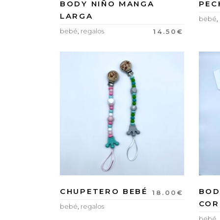
BODY NIÑO MANGA
PEC
LARGA
bebé
,
bebé
,
regalos
14.50
€
CHUPETERO BEBÉ
BOD
18.00
€
COR
bebé
,
regalos
bebé
,