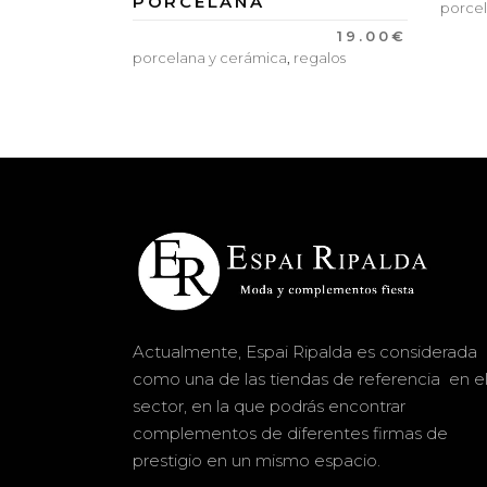
PORCELANA
porcel
19.00
€
porcelana y cerámica
,
regalos
Actualmente, Espai Ripalda es considerada
como una de las tiendas de referencia en e
sector, en la que podrás encontrar
complementos de diferentes firmas de
prestigio en un mismo espacio.