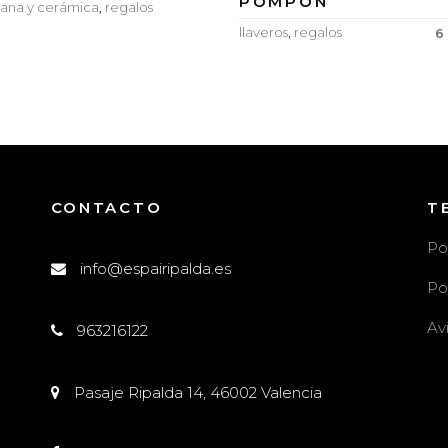
POMPÓN
ana y cerámica
,
regalos
llaveros
,
regalos
6
CONTACTO
T
Po
info@espairipalda.es
Po
Av
963216122
l
Pasaje Ripalda 14, 46002 Valencia