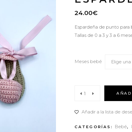
24.00
€
Espardeña de punto para 
Tallas de 0 a 3 y 3 a 6 mese
Meses bebé
Elige una
Espardeña
AÑAD
mini
Añadir a la lista de des
Rosa
Bebé
CATEGORÍAS:
,