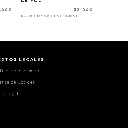
DE FOC”
.00
€
52.00
€
porcelana y cerámica
,
regalos
EXTOS LEGALES
lítica de privacidad
lítica de Cookies
iso Legal