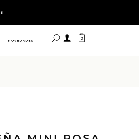
os
0
NOVEDADES
ÑA MINI ROSA