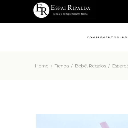
COMPLEMENTOS IND
,
Home
/
Tienda
/
Bebé
Regalos
/
Espard