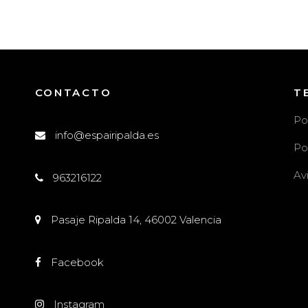
CONTACTO
T
Po
info@espairipalda.es
Po
Av
963216122
l
Pasaje Ripalda 14, 46002 Valencia
Facebook
Instagram