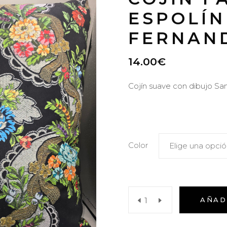
ESPOLÍN
FERNAN
14.00
€
Cojín suave con dibujo Sa
Color
Elige una opci
Cojín
AÑAD