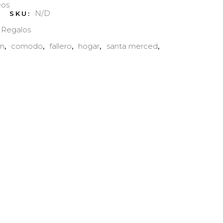
eos
N/D
SKU:
Regalos
,
in
comodo
fallero
hogar
santa merced
,
,
,
,
,