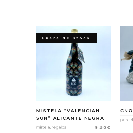
Fuera de stock
MISTELA “VALENCIAN
GNO
SUN” ALICANTE NEGRA
porcel
mistela
,
regalos
9.50
€