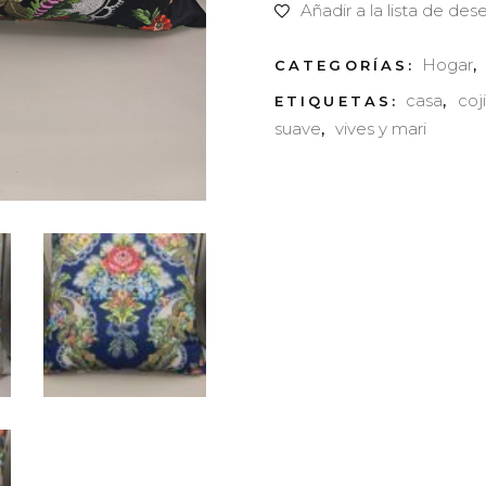
Fallero
Añadir a la lista de des
espolín
Hogar
CATEGORÍAS:
casa
coj
ETIQUETAS:
,
SAN
suave
vives y mari
,
FERNANDO
quantity