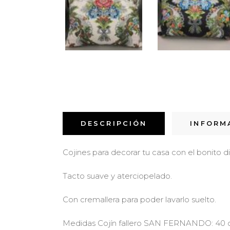
DESCRIPCIÓN
INFORM
Cojines para decorar tu casa con el bonito
Tacto suave y aterciopelado.
Con cremallera para poder lavarlo suelto.
Medidas Cojín fallero SAN FERNANDO: 40 