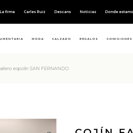
La firma
Carles Ruiz
Descans
Noticias
Donde estam
UMENTARIA
MODA
CALZADO
REGALOS
COMISIONES
Fallero espolín SAN FERNANDO
COJÍN F