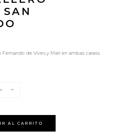
 SAN
DO
n Fernando de Vives y Marí en ambas carass.
ón
IR AL CARRITO