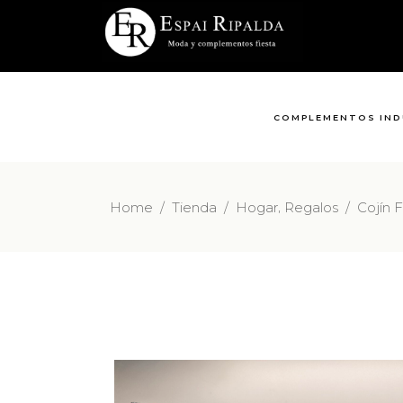
COMPLEMENTOS IND
,
Home
/
Tienda
/
Hogar
Regalos
/
Cojín 