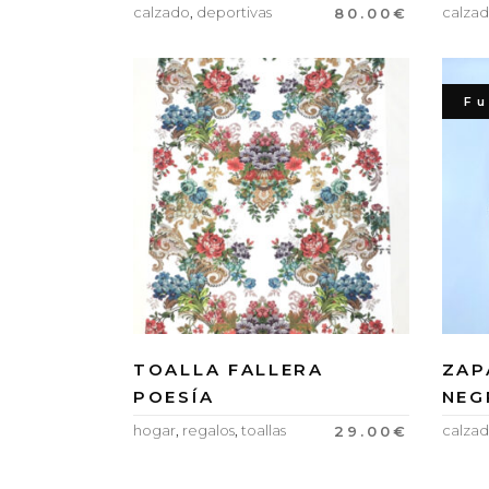
calzado
,
deportivas
calza
80.00
€
Fu
TOALLA FALLERA
ZAP
POESÍA
NEG
hogar
,
regalos
,
toallas
calza
29.00
€