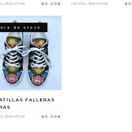
do
,
deportivas
calzado
,
deportivas
80.00
€
80
era de stock
ATILLAS FALLERAS
RAS
do
,
deportivas
80.00
€