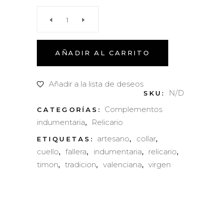
Relicario
Cuello
AÑADIR AL CARRITO
Timón
Añadir a la lista de deseos
N/D
SKU:
quantity
Complementos
CATEGORÍAS:
indumentaria
Relicario
,
artesano
collar
ETIQUETAS:
,
,
cuello
fallera
indumentaria
relicario
,
,
,
,
timon
tradicion
valenciana
virgen
,
,
,