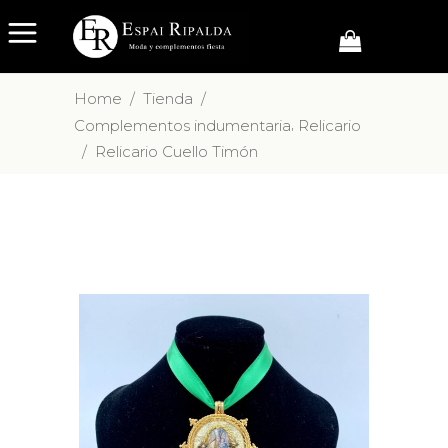
Home
/
Tienda
/
,
Complementos indumentaria
Relicario
/
Relicario Cuello Timón