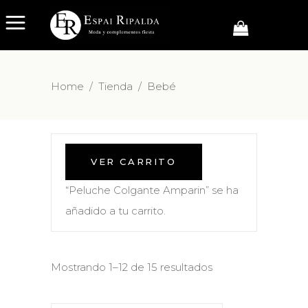
Home
/
Tienda
/
Bebé
VER CARRITO
“Peluche Colgante Amparin” se ha
añadido a tu carrito.
Mostrando 1–12 de 15 resultados