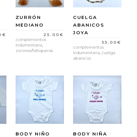
ZURRÓN
CUELGA
MEDIANO
ABANICOS
JOYA
0
€
25.00
€
complementos
55.00
€
indumentaria
,
complementos
zurones/faltiqueras
indumentaria
,
cuelga
abanicos
BODY NIÑO
BODY NIÑA