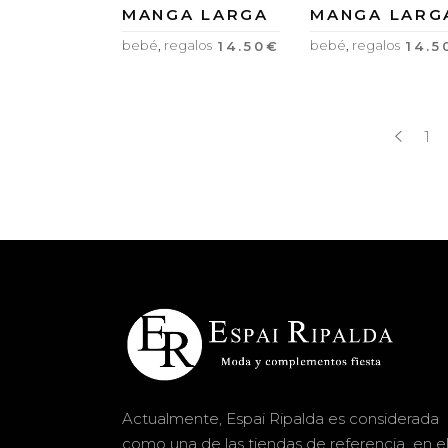
MANGA LARGA
MANGA LARG
bebé
,
regalos
bebé
,
regalos
14.50
€
14.5
1
Actualmente, Espai Ripalda es considerada
como una de las tiendas de referencia en e