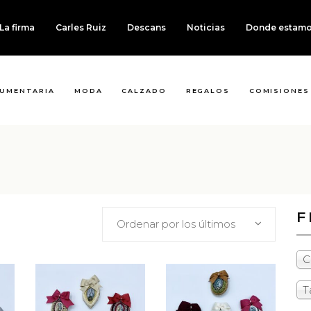
La firma
Carles Ruiz
Descans
Noticias
Donde estam
UMENTARIA
MODA
CALZADO
REGALOS
COMISIONES
F
Ordenar por los últimos
C
T