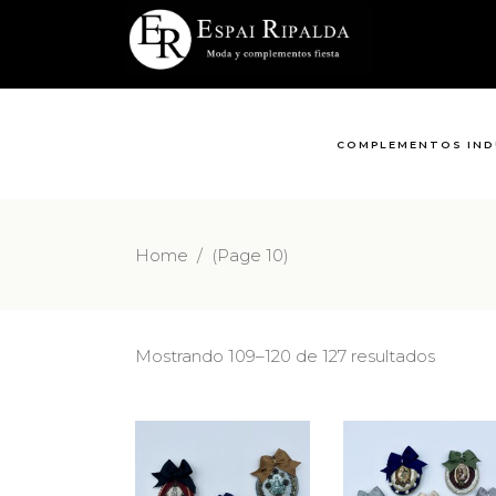
COMPLEMENTOS IND
Home
/
(Page 10)
Mostrando 109–120 de 127 resultados