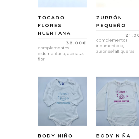
TOCADO
ZURRÓN
FLORES
PEQUEÑO
HUERTANA
21.0
complementos
38.00
€
indumentaria
,
complementos
zurones/faltiqueras
indumentaria
,
peinetas
flor
BODY NIÑO
BODY NIÑA