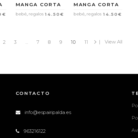
A
MANGA CORTA
MANGA CORTA
bebé
,
regalos
bebé
,
regalos
0
€
14.50
€
14.50
€
View All
2
3
…
7
8
9
10
11
CONTACTO
T
Po
info@espairipalda.es
Po
Av
963216122
l