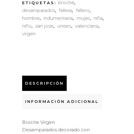
broche
ETIQUETAS:
,
desamparados
fallera
fallero
,
,
,
hombre
indumentaria
mujer
niña
,
,
,
,
niño
san jose
unisex
valenciana
,
,
,
,
virgen
DESCRIPCIÓN
INFORMACIÓN ADICIONAL
Broche Virgen
Desamparados decorado con