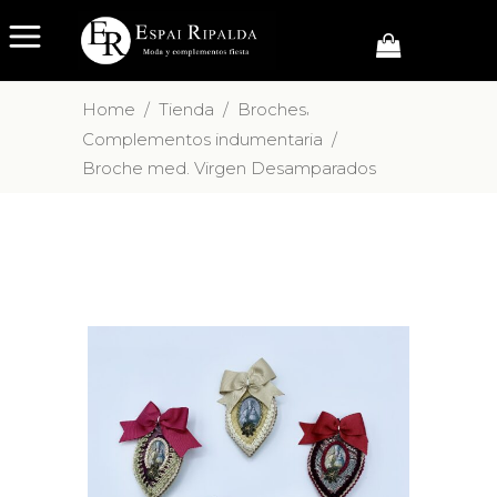
,
Home
/
Tienda
/
Broches
Complementos indumentaria
/
Broche med. Virgen Desamparados