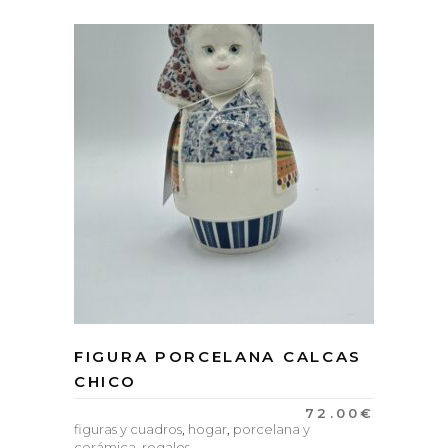
FIGURA PORCELANA CALCAS
CHICO
72.00
€
figuras y cuadros
,
hogar
,
porcelana y
cerámica
,
regalos