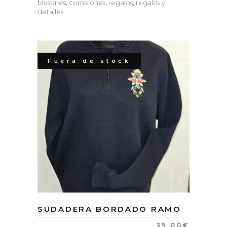
blusones
,
comisiones
,
regalos
,
regalos y
detalles
Fuera de stock
SUDADERA BORDADO RAMO
35.00
€