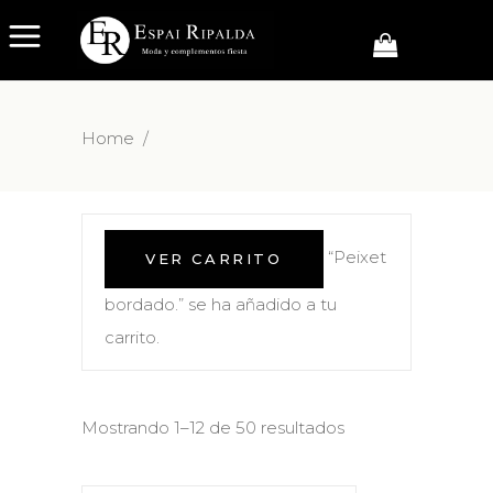
Home
/
“Peixet
VER CARRITO
bordado.” se ha añadido a tu
carrito.
Mostrando 1–12 de 50 resultados