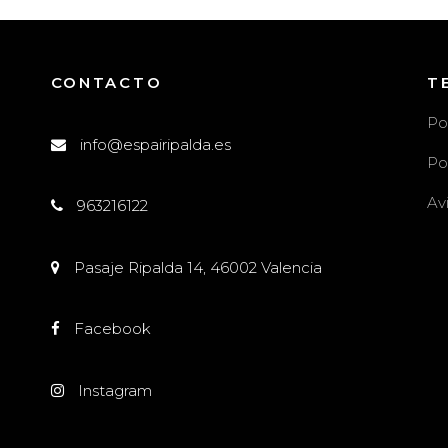
CONTACTO
T
Po
info@espairipalda.es
Po
Av
963216122
l
Pasaje Ripalda 14, 46002 Valencia
Facebook
Instagram