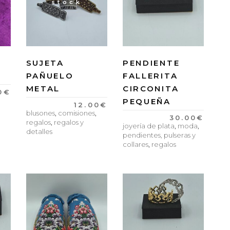
stock
SUJETA
PENDIENTE
PAÑUELO
FALLERITA
METAL
CIRCONITA
0
€
PEQUEÑA
12.00
€
blusones
,
comisiones
,
30.00
€
regalos
,
regalos y
joyería de plata
,
moda
,
detalles
pendientes, pulseras y
collares
,
regalos