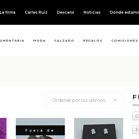
La firma
Carles Ruiz
Descans
Noticias
Donde estam
UMENTARIA
MODA
CALZADO
REGALOS
COMISIONES
F
Ordenar por los últimos
C
T
Fuera de