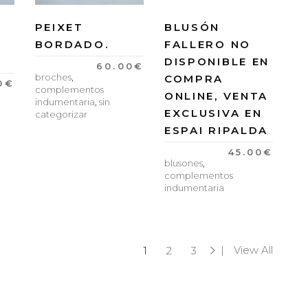
PEIXET
BLUSÓN
BORDADO.
FALLERO NO
DISPONIBLE EN
60.00
€
broches
,
COMPRA
0
€
complementos
ONLINE, VENTA
indumentaria
,
sin
EXCLUSIVA EN
categorizar
ESPAI RIPALDA
45.00
€
blusones
,
complementos
indumentaria
View All
1
2
3