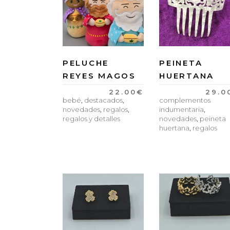
PELUCHE
PEINETA
REYES MAGOS
HUERTANA
22.00
€
29.0
bebé
,
destacados
,
complementos
novedades
,
regalos
,
indumentaria
,
regalos y detalles
novedades
,
peineta
huertana
,
regalos