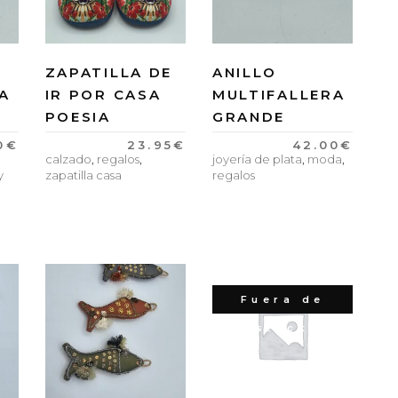
ZAPATILLA DE
ANILLO
A
IR POR CASA
MULTIFALLERA
POESIA
GRANDE
0
€
23.95
€
42.00
€
calzado
,
regalos
,
joyería de plata
,
moda
,
y
zapatilla casa
regalos
Fuera de
stock