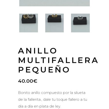
ANILLO
MULTIFALLERA
PEQUEÑO
40.00
€
Bonito anillo compuesto por la silueta
de la fallerita., dale tu toque fallero a tu
día a día en plata de ley.