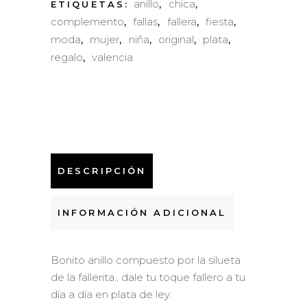
anillo
chica
ETIQUETAS:
,
,
complemento
fallas
fallera
fiesta
,
,
,
,
moda
mujer
niña
original
plata
,
,
,
,
,
regalo
valencia
,
DESCRIPCIÓN
INFORMACIÓN ADICIONAL
Bonito anillo compuesto por la silueta
de la fallerita., dale tu toque fallero a tu
día a día en plata de ley.