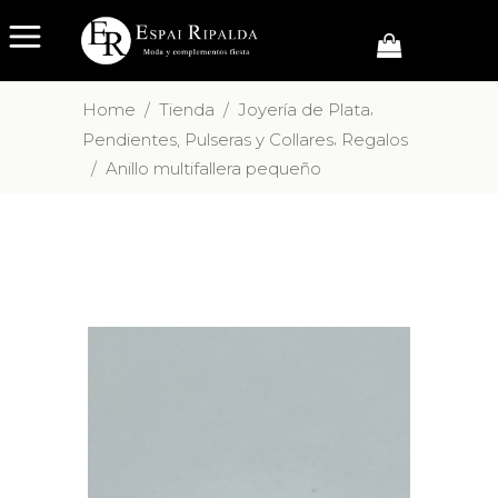
,
Home
/
Tienda
/
Joyería de Plata
,
Pendientes, Pulseras y Collares
Regalos
/
Anillo multifallera pequeño