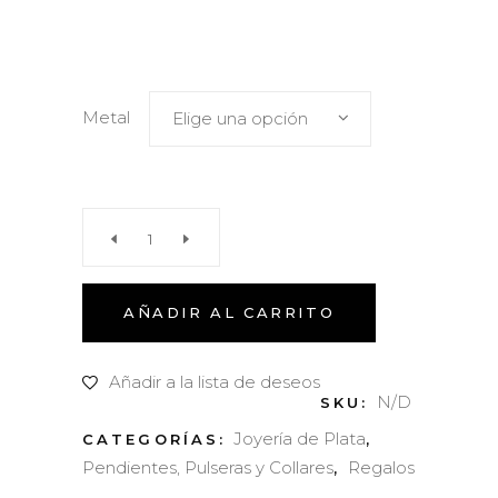
Metal
Elige una opción
Anillo
multifallera
AÑADIR AL CARRITO
pequeño
Añadir a la lista de deseos
N/D
SKU:
quantity
Joyería de Plata
CATEGORÍAS:
,
Pendientes, Pulseras y Collares
Regalos
,