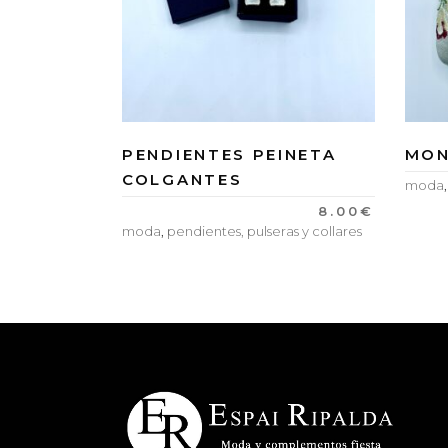
PENDIENTES PEINETA
MON
COLGANTES
moda
8.00
€
moda
,
pendientes, pulseras y collares