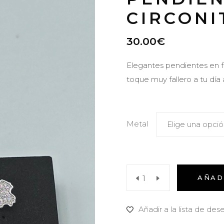
CIRCONI
30.00
€
Elegantes pendientes en fo
toque muy fallero a tu día
Metal
Elige una opci
Pendiente
AÑAD
fallerita
Añadir a la lista de des