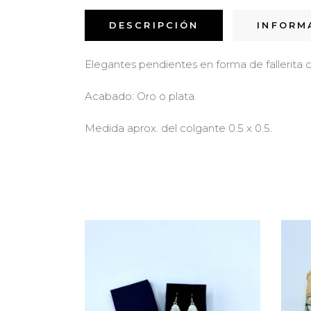
DESCRIPCIÓN
INFORM
Elegantes pendientes en forma de fallerita c
Acabado: Oro o plata.
Medida aprox. del colgante 0.5 x 0.5.