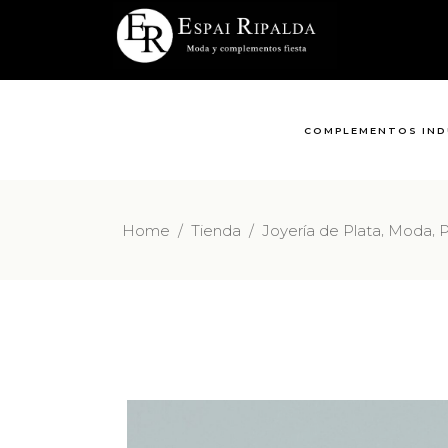
COMPLEMENTOS IND
,
,
Home
/
Tienda
/
Joyería de Plata
Moda
P