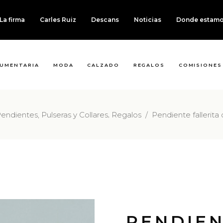
La firma
Carles Ruiz
Descans
Noticias
Donde estam
UMENTARIA
MODA
CALZADO
REGALOS
COMISIONES
,
endientes, Pulseras y Collares
Regalos
/
Pendiente fallerita
PENDIEN