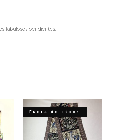
tos fabulosos pendientes.
Fuera de stock