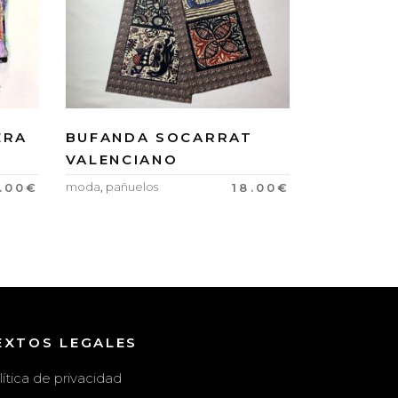
ERA
BUFANDA SOCARRAT
VALENCIANO
moda
,
pañuelos
5.00
€
18.00
€
EXTOS LEGALES
lítica de privacidad