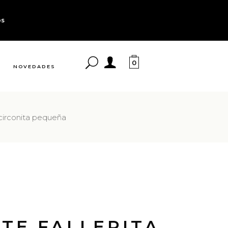
os
0
NOVEDADES
 circonita pequeña
TE FALLERITA