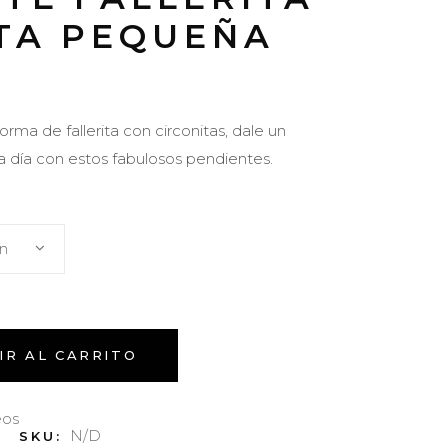
TA PEQUEÑA
rma de fallerita con circonitas, dale un
 a día con estos fabulosos pendientes.
ón
IR AL CARRITO
eos
N/D
SKU: