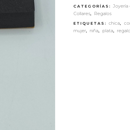
circonita
Joyería
CATEGORÍAS:
Collares
Regalos
,
pequeña
chica
co
ETIQUETAS:
,
mujer
niña
plata
regal
,
,
,
quantity