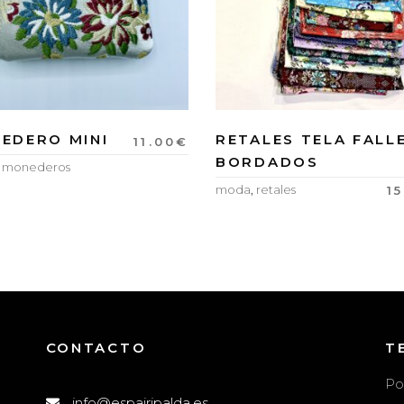
EDERO MINI
RETALES TELA FALL
11.00
€
BORDADOS
,
monederos
moda
,
retales
1
CONTACTO
T
Po
info@espairipalda.es