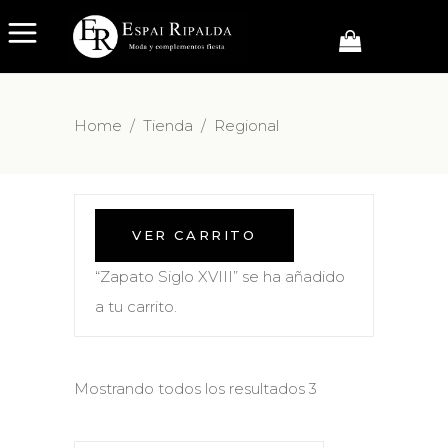
Home
/
Tienda
/
Regional
VER CARRITO
“Zapato Siglo XVIII” se ha añadido
a tu carrito.
Mostrando todos los resultados 3