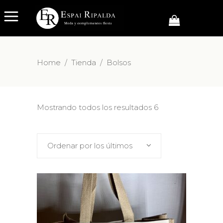
Home
/
Tienda
/
Bolsos
Mostrando todos los resultados 6
Ordenar por los últimos