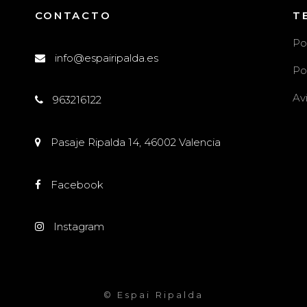
CONTACTO
T
Po
info@espairipalda.es
Po
Av
963216122
l
Pasaje Ripalda 14, 46002 Valencia
Facebook
Instagram
© Espai Ripalda