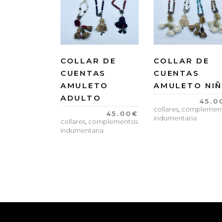
COLLAR DE
COLLAR DE
CUENTAS
CUENTAS
AMULETO
AMULETO NI
ADULTO
45.0
collares
,
complemen
45.00
€
indumentaria
collares
,
complementos
indumentaria