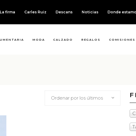
La firma
Carles Ruiz
Descans
Noticias
Donde estam
UMENTARIA
MODA
CALZADO
REGALOS
COMISIONES
F
Ordenar por los últimos
C
T