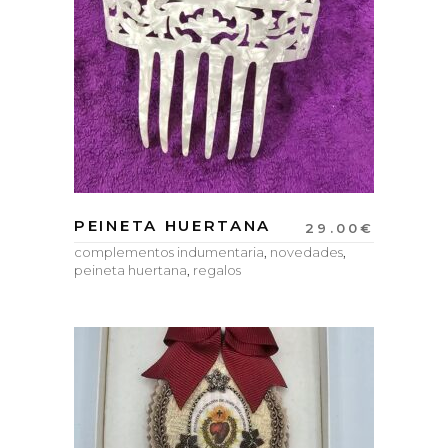
PEINETA HUERTANA
29.00
€
complementos indumentaria
,
novedades
,
peineta huertana
,
regalos