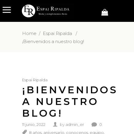
Home
/
Espai Ripalda
/
¡Bienvenidos a nuestro blog!
Espai Ripalda
¡BIENVENIDOS
A NUESTRO
BLOG!
11 junio, 2022
by
admin_er
0
,
,
,
,
8 años
aniversario
conocenos
equipo