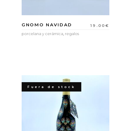
GNOMO NAVIDAD
19.00
€
porcelana y cerámica
,
regalos
Fuera de stock