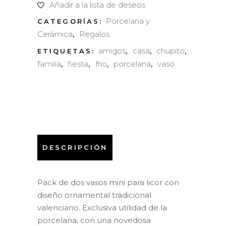
Añadir a la lista de deseos
quantity
Porcelana y
CATEGORÍAS:
Cerámica
Regalos
,
amigos
casa
chupito
ETIQUETAS:
,
,
,
familia
fiesta
frio
porcelana
vaso
,
,
,
,
DESCRIPCIÓN
Pack de dos vasos mini para licor con
diseño ornamental tradicional
valenciano. Exclusiva utilidad de la
porcelana, con una novedosa