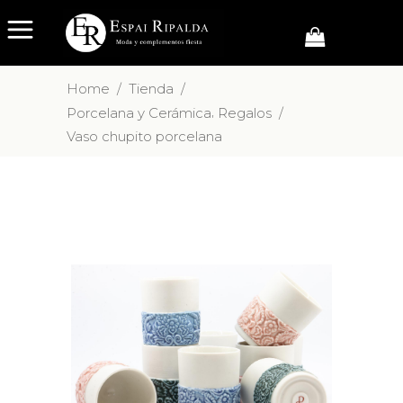
Home
/
Tienda
/
,
Porcelana y Cerámica
Regalos
/
Vaso chupito porcelana