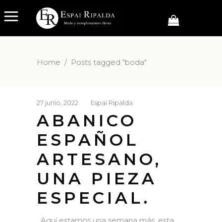
Home
/
Posts tagged "boda"
27 junio, 2022
Espai Ripalda
ABANICO
ESPAÑOL
ARTESANO,
UNA PIEZA
ESPECIAL.
Aquí estamos una semana más, esta