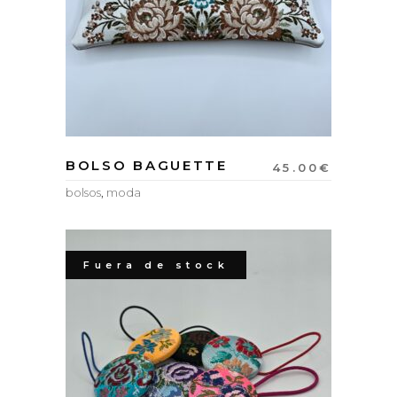
BOLSO BAGUETTE
45.00
€
bolsos
,
moda
Fuera de stock