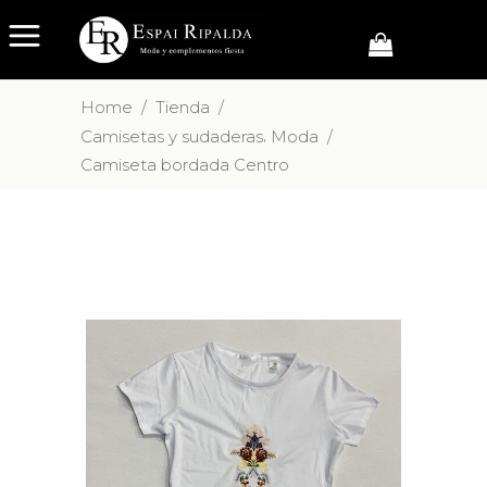
Home
/
Tienda
/
,
Camisetas y sudaderas
Moda
/
Camiseta bordada Centro