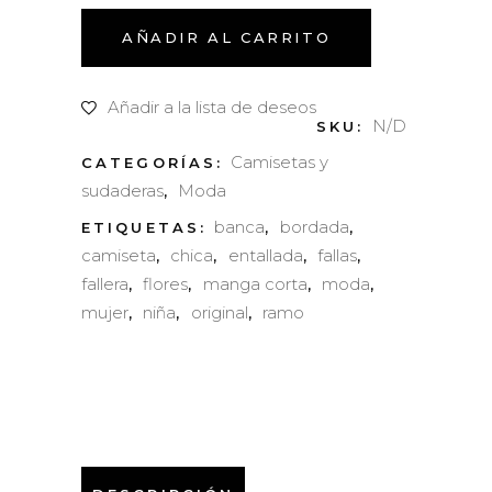
bordada
AÑADIR AL CARRITO
Centro
Añadir a la lista de deseos
N/D
SKU:
quantity
Camisetas y
CATEGORÍAS:
sudaderas
Moda
,
banca
bordada
ETIQUETAS:
,
,
camiseta
chica
entallada
fallas
,
,
,
,
fallera
flores
manga corta
moda
,
,
,
,
mujer
niña
original
ramo
,
,
,