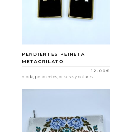
PENDIENTES PEINETA
METACRILATO
12.00
€
moda
,
pendientes, pulseras y collares