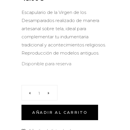
Escapulario de la Virgen de los
Desamparados realizado de manera
artesanal sobre tela, ideal para
complementar tu indumentaria
tradicional y acontecimientos religiosos.
Reproducción de modelos antiguos.
Disponible para reserva
Escapulario
Virgen
AÑADIR AL CARRITO
Adulto