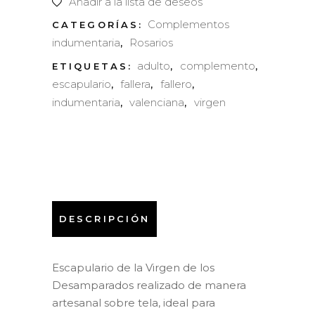
Añadir a la lista de deseos
quantity
Complementos
CATEGORÍAS:
indumentaria
Rosarios
,
adulto
complemento
ETIQUETAS:
,
,
escapulario
fallera
fallero
,
,
,
indumentaria
valenciana
virgen
,
,
DESCRIPCIÓN
Escapulario de la Virgen de los
Desamparados realizado de manera
artesanal sobre tela, ideal para