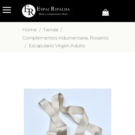
Home
/
Tienda
/
,
Complementos indumentaria
Rosarios
/
Escapulario Virgen Adulto