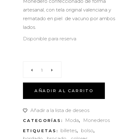
Monedero confeccionado de forma
artesanal, con tela original valenciana y
rematado en piel de vacuno por ambos
lados.
Disponible para reserva
Monedero
grande
AÑADIR AL CARRITO
quantity
Añadir a la lista de deseos
Moda
Monederos
CATEGORÍAS:
,
billetes
bolso
ETIQUETAS:
,
,
bordado
brocado
colores
,
,
,