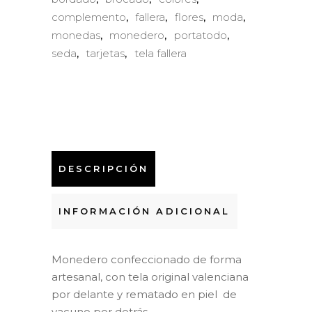
complemento
fallera
flores
moda
,
,
,
,
monedas
monedero
portatodo
,
,
,
seda
tarjetas
tela fallera
,
,
DESCRIPCIÓN
INFORMACIÓN ADICIONAL
Monedero confeccionado de forma
artesanal, con tela original valenciana
por delante y rematado en piel de
vacuno por detrás.