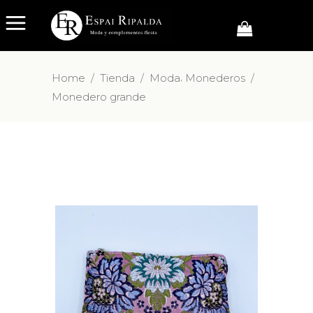
,
Home
/
Tienda
/
Moda
Monederos
/
Monedero grande