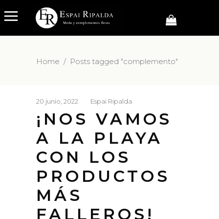
Home
/
Posts tagged "complemento"
20 junio, 2022
Espai Ripalda
¡NOS VAMOS
A LA PLAYA
CON LOS
PRODUCTOS
MÁS
FALLEROS!