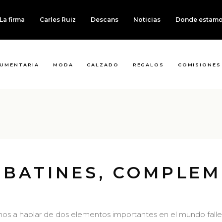
La firma
Carles Ruiz
Descans
Noticias
Donde estam
UMENTARIA
MODA
CALZADO
REGALOS
COMISIONES
RBATINES, COMPLE
os a hablar de dos elementos importantes en el mundo falle