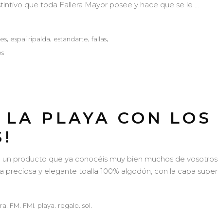
stintivo que toda Fallera Mayor posee y hace que se le
,
,
,
,
nes
espai ripalda
estandarte
fallas
es
 LA PLAYA CON LO
!
 producto que ya conocéis muy bien muchos de vosotros y 
ciosa y elegante toalla 100% algodón, con la capa super
,
,
,
,
,
,
era
FM
FMI
playa
regalo
sol