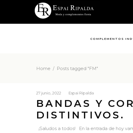
COMPLEMENTOS IND
Home
/
Posts tagged "FM"
27 junio, 2022
Espai Ripalda
BANDAS Y CO
DISTINTIVOS.
¡Saludos a todos! En la entrada de hoy vam