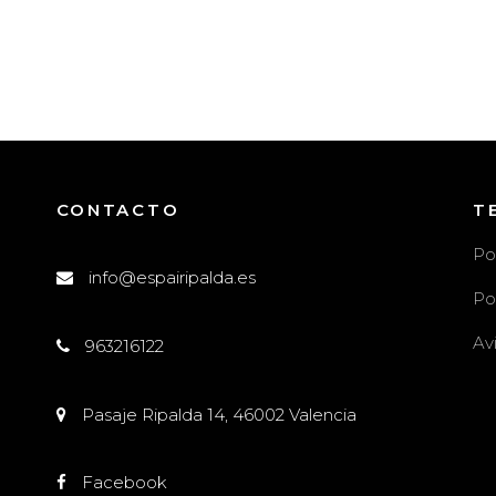
CONTACTO
T
Po
info@espairipalda.es
Po
Av
963216122
l
Pasaje Ripalda 14, 46002 Valencia
Facebook