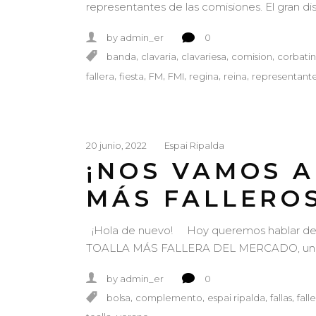
representantes de las comisiones. El gran di
by
admin_er
0
,
,
,
,
banda
clavaria
clavariesa
comision
corbati
,
,
,
,
,
,
fallera
fiesta
FM
FMI
regina
reina
representant
20 junio, 2022
Espai Ripalda
¡NOS VAMOS A
MÁS FALLEROS
¡Hola de nuevo! Hoy queremos hablar de un
TOALLA MÁS FALLERA DEL MERCADO, una pre
by
admin_er
0
,
,
,
,
bolsa
complemento
espai ripalda
fallas
fall
,