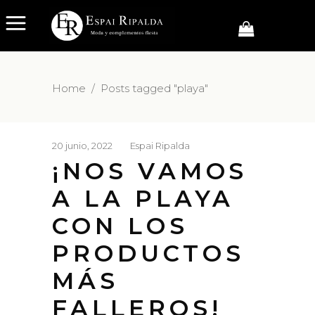
Home
/
Posts tagged "playa"
20 junio, 2022
Espai Ripalda
¡NOS VAMOS
A LA PLAYA
CON LOS
PRODUCTOS
MÁS
FALLEROS!